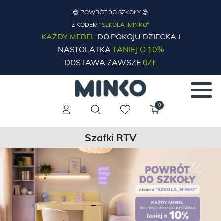
😎 POWRÓT DO SZKOŁY 😎
Z KODEM
“SZKOLA_MINKO”
KAŻDY MEBEL
DO POKOJU DZIECKA I
NASTOLATKA
TANIEJ O 10%
DOSTAWA ZAWSZE
0ZŁ
0
Szafki RTV