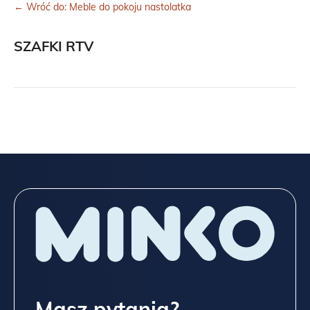
← Wróć do: Meble do pokoju nastolatka
SZAFKI RTV
Masz pytania?