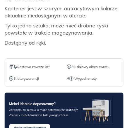
Kontener jest w szarym, antracytowym kolorze,
aktualnie niedostępnym w ofercie.
Tylko jedna sztuka, może mieć drobne ryski
powstałe w trakcie magazynowania.
Dostępny od ręki.
Dostawa zawsze 0zł
30-dniowy okres zwrotu
3 lata gwarancji
Wygodne raty
Mebel idealnie dopasowany?
Za wąski, za szeroki, a może potrzebujesz szuflady?
Zrobimy mebel dokładnie taki, jakiego chcesz.
Meble personalizowane