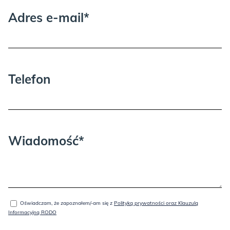
Adres e-mail*
Proszę wziąć pod uwagę, że może być
potrzebna dodatkowa osoba przy
Telefon
wnoszeniu i rozpakowywaniu.
Wiadomość*
Oświadczam, że zapoznałem/-am się z
Polityką prywatności oraz Klauzulą
Informacyjną RODO