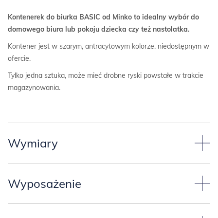
Kontenerek do biurka BASIC od Minko to idealny wybór do
domowego biura lub pokoju dziecka czy też nastolatka.
Kontener jest w szarym, antracytowym kolorze, niedostępnym w
ofercie.
Tylko jedna sztuka, może mieć drobne ryski powstałe w trakcie
magazynowania.
Wymiary
Wymiary kontenera*
(każdy rozmiar może tworzyć komplet z
biurkiem MINKO):
Wyposażenie
szerokość 50,4 cm,
Kontenerek jest wyposażony w trzy szuflady.
głębokość 50,4 cm,