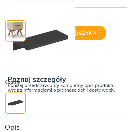
Dębowe nogi i czarne druciki
Cena wybranej konfiguracji:
DODAJ DO KOSZYKA
ilość
Kontener
szary
w
NIESTANDARDOWYM
kolorze
Poznaj szczegóły
na
Czarny
Poniżej przedstawiamy kompletny opis produktu,
dębowym
wraz z informacjami o płatnościach i dostawach.
stelażu
dostępny
OD
RĘKI!
Opis