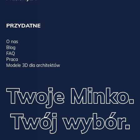
PRZYDATNE
O nas
Blog
FAQ
Praca
Modele 3D dla architektów