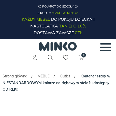
😎 POWRÓT DO SZKOŁY 😎
Z KODEM
“SZKOLA_MINKO”
KAŻDY MEBEL
DO POKOJU DZIECKA I
NASTOLATKA
TANIEJ O 10%
DOSTAWA ZAWSZE
0ZŁ
0
Strona główna
MEBLE
Outlet
Kontener szary w
/
/
/
NIESTANDARDOWYM kolorze na dębowym stelażu dostępny
OD RĘKI!