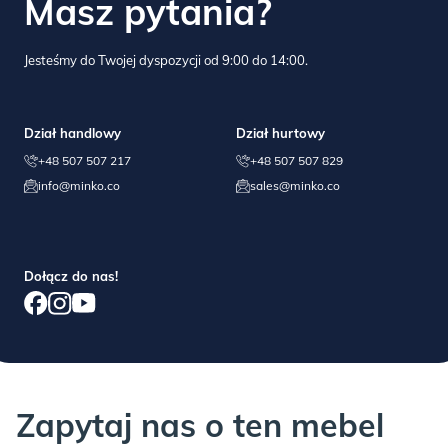
Masz pytania?
niewłaściwego użytkowania i konserwacji produktu, jak i
normalnych skutków codziennej eksploatacji.
Jesteśmy do Twojej dyspozycji od 9:00 do 14:00.
Drobne niedoskonałości/wyłupania materiału w niewidocznych
miejscach nie wpływają na wartość mebla i nie podlegają
Dział handlowy
Dział hurtowy
reklamacji.
+48 507 507 217
+48 507 507 829
info@minko.co
sales@minko.co
JEŚLI COŚ POSZŁO NIE TAK:
Dołącz do nas!
Każdy mebel sprawdzamy przed wysyłką, jednak i nam zdarzają
się błędy… jeśli masz problem z montażem lub jakością, proszę o
kontakt telefoniczny lub mailowy, pomożemy!
Zapytaj nas o ten mebel