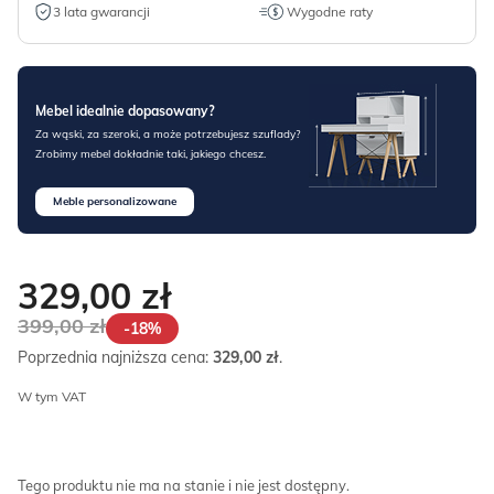
3 lata gwarancji
Wygodne raty
Mebel idealnie dopasowany?
Za wąski, za szeroki, a może potrzebujesz szuflady?
Zrobimy mebel dokładnie taki, jakiego chcesz.
Meble personalizowane
329,00
zł
399,00
zł
-18%
Poprzednia najniższa cena:
329,00
zł
.
W tym VAT
Tego produktu nie ma na stanie i nie jest dostępny.