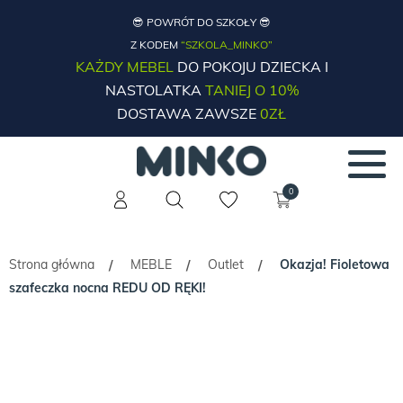
😎 POWRÓT DO SZKOŁY 😎
Z KODEM
“SZKOLA_MINKO”
KAŻDY MEBEL
DO POKOJU DZIECKA I
NASTOLATKA
TANIEJ O 10%
DOSTAWA ZAWSZE
0ZŁ
0
Strona główna
MEBLE
Outlet
Okazja! Fioletowa
/
/
/
szafeczka nocna REDU OD RĘKI!