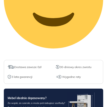
Dostawa zawsze 0zł
30-dniowy okres zwrotu
3 lata gwarancji
Wygodne raty
Mebel idealnie dopasowany?
Za wąski, za szeroki, a może potrzebujesz szuflady?