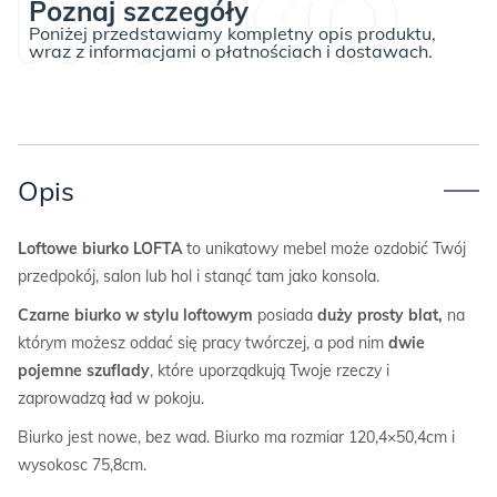
Poznaj szczegóły
Poniżej przedstawiamy kompletny opis produktu,
wraz z informacjami o płatnościach i dostawach.
Opis
L
oftowe biurko LOFTA
to unikatowy mebel może ozdobić Twój
przedpokój, salon lub hol i stanąć tam jako konsola.
Czarne biurko w stylu loftowym
posiada
duży prosty blat,
na
którym możesz oddać się pracy twórczej, a pod nim
dwie
pojemne szuflady
, które uporządkują Twoje rzeczy i
zaprowadzą ład w pokoju.
Biurko jest nowe, bez wad. Biurko ma rozmiar 120,4×50,4cm i
wysokosc 75,8cm.