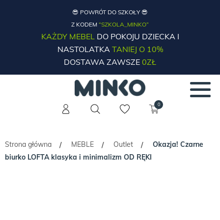
😎 POWRÓT DO SZKOŁY 😎
Z KODEM
“SZKOLA_MINKO”
KAŻDY MEBEL
DO POKOJU DZIECKA I
NASTOLATKA
TANIEJ O 10%
DOSTAWA ZAWSZE
0ZŁ
0
Strona główna
MEBLE
Outlet
Okazja! Czarne
/
/
/
biurko LOFTA klasyka i minimalizm OD RĘKI