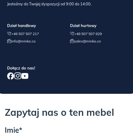
niewłaściwego użytkowania i konserwacji produktu, jak i
Jesteśmy do Twojej dyspozycji od 9:00 do 14:00.
normalnych skutków codziennej eksploatacji.
Dział handlowy
Dział hurtowy
Drobne niedoskonałości/wyłupania materiału w niewidocznych
+48 507 507 217
+48 507 507 829
miejscach nie wpływają na wartość mebla i nie podlegają
info@minko.co
sales@minko.co
reklamacji.
Dołącz do nas!
JEŚLI COŚ POSZŁO NIE TAK:
Każdy mebel sprawdzamy przed wysyłką, jednak i nam zdarzają
się błędy… jeśli masz problem z montażem lub jakością, proszę o
Zapytaj nas o ten mebel
kontakt telefoniczny lub mailowy, pomożemy!
Imię*