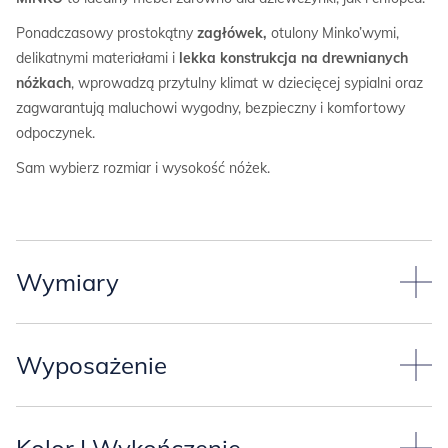
Ponadczasowy prostokątny
zagłówek,
otulony Minko’wymi,
delikatnymi materiałami i
lekka konstrukcja na drewnianych
nóżkach
, wprowadzą przytulny klimat w dziecięcej sypialni oraz
zagwarantują maluchowi wygodny, bezpieczny i komfortowy
odpoczynek.
Sam wybierz rozmiar i wysokość nóżek.
Wymiary
Łóżko ma tapicerowany zagłówek i skrzynię w kolorze z naszej
palety BASIC.
Wyposażenie
Łóżko standardowo występuje w podanych niżej wymiarach* lub
Łóżko może mieć
dwie wysokości drewnianych nóżek:
innym, którego właśnie potrzebujesz: