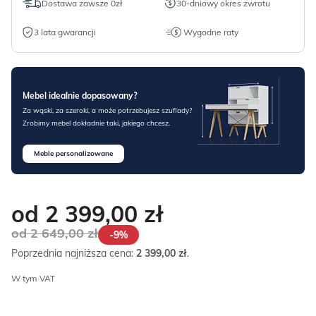
Dostawa zawsze 0zł
30-dniowy okres zwrotu
3 lata gwarancji
Wygodne raty
Mebel idealnie dopasowany?
Za wąski, za szeroki, a może potrzebujesz szuflady?
Zrobimy mebel dokładnie taki, jakiego chcesz.
Meble personalizowane
od 2 399,00
zł
od 2 649,00
zł
-9%
Poprzednia najniższa cena:
2 399,00
zł
.
W tym VAT