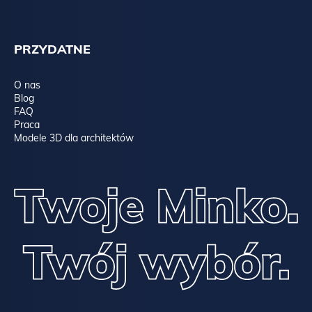
PRZYDATNE
O nas
Blog
FAQ
Praca
Modele 3D dla architektów