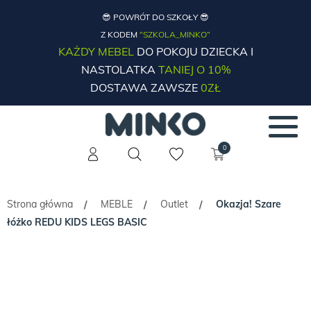
😎 POWRÓT DO SZKOŁY 😎
Z KODEM
“SZKOLA_MINKO”
KAŻDY MEBEL
DO POKOJU DZIECKA I
NASTOLATKA
TANIEJ O 10%
DOSTAWA ZAWSZE
0ZŁ
0
Strona główna
MEBLE
Outlet
Okazja! Szare
/
/
/
łóżko REDU KIDS LEGS BASIC