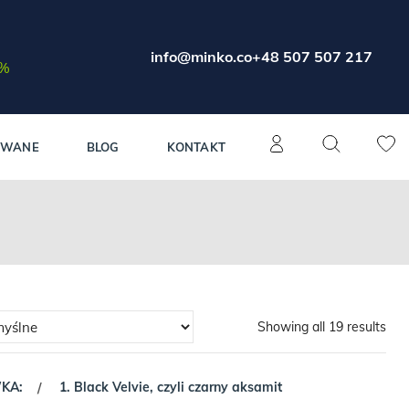
info@minko.co
+48 507 507 217
0%
OWANE
BLOG
KONTAKT
Showing all 19 results
WKA:
1. Black Velvie, czyli czarny aksamit
/