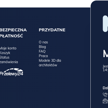
BEZPIECZNA
PRZYDATNE
PŁATNOŚĆ
O nas
Blog
Moje konto
FAQ
Koszyk
Praca
Status
Modele 3D dla
zamówienia
architektów
Jes
14:
Dz