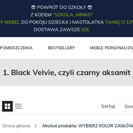
😎 POWRÓT DO SZKOŁY 😎
Z KODEM
“SZKOLA_MINKO”
Y MEBEL
DO POKOJU DZIECKA I NASTOLATKA
TANIEJ O 1
DOSTAWA ZAWSZE
0ZŁ
POMIESZCZENIA
BESTSELLERY
MEBLE PERSONALIZ
1. Black Velvie, czyli czarny aksamit
Sortuj:
Strona główna
Atrybut produktu: WYBIERZ KOLOR ZAGŁÓ
/