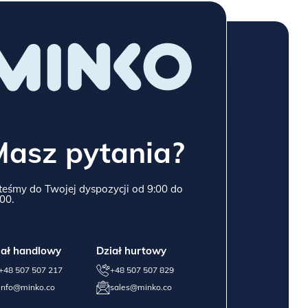
Masz pytania?
teśmy do Twojej dyspozycji od 9:00 do
00.
iał handlowy
Dział hurtowy
+48 507 507 217
+48 507 507 829
info@minko.co
sales@minko.co