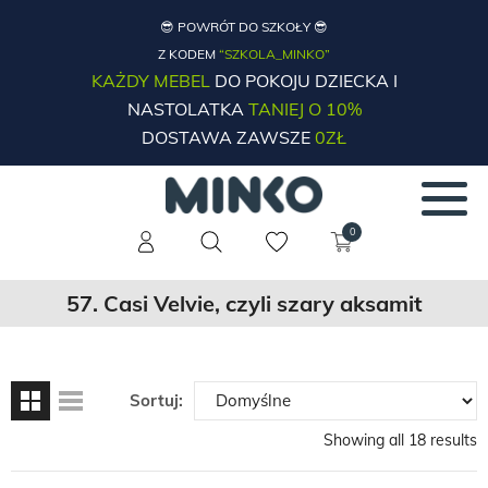
😎 POWRÓT DO SZKOŁY 😎
Z KODEM
“SZKOLA_MINKO”
KAŻDY MEBEL
DO POKOJU DZIECKA I
NASTOLATKA
TANIEJ O 10%
DOSTAWA ZAWSZE
0ZŁ
0
57. Casi Velvie, czyli szary aksamit
Sortuj:
Showing all 18 results