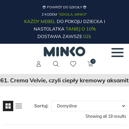
😎 POWRÓT DO SZKOŁY 😎
Z KODEM
“SZKOLA_MINKO”
KAŻDY MEBEL
DO POKOJU DZIECKA I
NASTOLATKA
TANIEJ O 10%
DOSTAWA ZAWSZE
0ZŁ
0
61. Crema Velvie, czyli ciepły kremowy aksamit
Sortuj:
Showing all 19 results