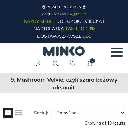
😎 POWRÓT DO SZKOŁY 😎
Z KODEM
“SZKOLA_MINKO”
KAŻDY MEBEL
DO POKOJU DZIECKA I
NASTOLATKA
TANIEJ O 10%
DOSTAWA ZAWSZE
0ZŁ
0
9. Mushroom Velvie, czyli szaro beżowy
aksamit
Sortuj:
Showing all 19 results