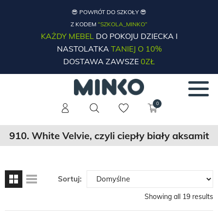
😎 POWRÓT DO SZKOŁY 😎
Z KODEM
“SZKOLA_MINKO”
KAŻDY MEBEL
DO POKOJU DZIECKA I
NASTOLATKA
TANIEJ O 10%
DOSTAWA ZAWSZE
0ZŁ
0
910. White Velvie, czyli ciepły biały aksamit
Sortuj:
Showing all 19 results