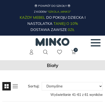
😎 POWRÓT DO SZKOŁY 😎
Z KODEM
“SZKOLA_MINKO”
KAŻDY MEBEL
DO POKOJU DZIECKA I
NASTOLATKA
TANIEJ O 10%
DOSTAWA ZAWSZE
0ZŁ
0
Biały
Sortuj:
Wyświetlanie 41–61 z 61 wyników