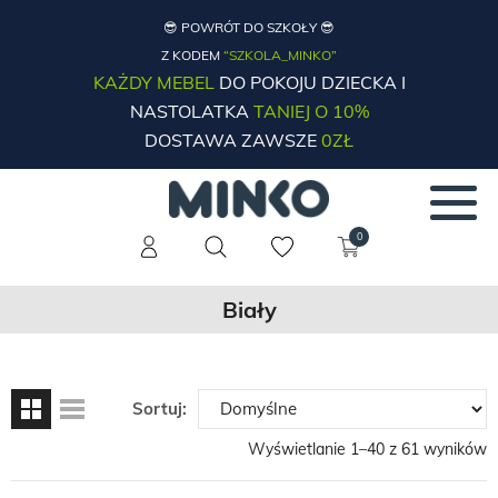
😎 POWRÓT DO SZKOŁY 😎
Z KODEM
“SZKOLA_MINKO”
KAŻDY MEBEL
DO POKOJU DZIECKA I
NASTOLATKA
TANIEJ O 10%
DOSTAWA ZAWSZE
0ZŁ
0
Biały
Sortuj:
Wyświetlanie 1–40 z 61 wyników