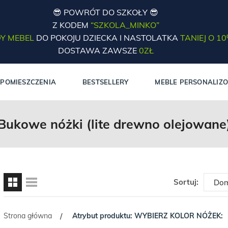
😎 POWRÓT DO SZKOŁY 😎
Z KODEM
“SZKOLA_MINKO”
Y MEBEL
DO POKOJU DZIECKA I NASTOLATKA
TANIEJ O 1
DOSTAWA ZAWSZE
0ZŁ
POMIESZCZENIA
BESTSELLERY
MEBLE PERSONALIZ
Bukowe nóżki (lite drewno olejowane
Sortuj:
Strona główna
Atrybut produktu: WYBIERZ KOLOR NÓŻEK:
/