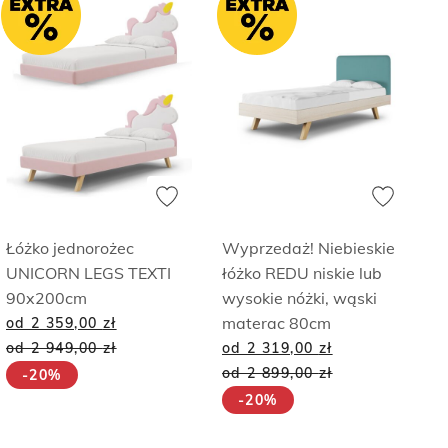
Łóżko jednorożec
Wyprzedaż! Niebieskie
UNICORN LEGS TEXTI
łóżko REDU niskie lub
90x200cm
wysokie nóżki, wąski
materac 80cm
od 2 359,00
zł
od 2 949,00
zł
od 2 319,00
zł
od 2 899,00
zł
-20%
-20%