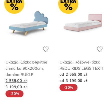
Okazja! Łóżko błękitne
Okazja! Różowe łóżko
chmurka 90x200cm,
REDU KIDS LEGS TEXTI
tkanina BUKLE
od 2 559,00
zł
2 559,00
zł
od 3 199,00
zł
3 199,00
zł
-20%
-20%