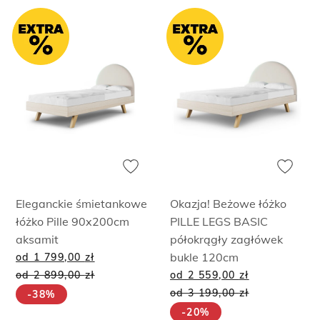
Eleganckie śmietankowe
Okazja! Beżowe łóżko
łóżko Pille 90x200cm
PILLE LEGS BASIC
aksamit
półokrągły zagłówek
bukle 120cm
od 1 799,00
zł
od 2 899,00
zł
od 2 559,00
zł
od 3 199,00
zł
-38%
-20%