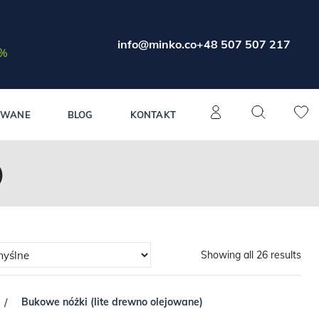
info@minko.co
+48 507 507 217
0%
OWANE
BLOG
KONTAKT
)
Showing all 26 results
Bukowe nóżki (lite drewno olejowane)
/