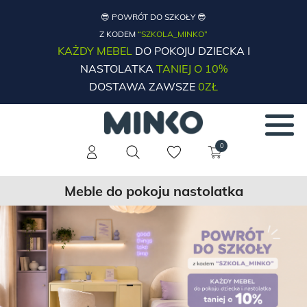
😎 POWRÓT DO SZKOŁY 😎
Z KODEM
“SZKOLA_MINKO”
KAŻDY MEBEL
DO POKOJU DZIECKA I
NASTOLATKA
TANIEJ O 10%
DOSTAWA ZAWSZE
0ZŁ
0
Meble do pokoju nastolatka