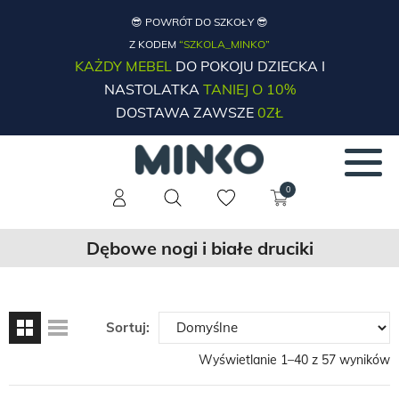
😎 POWRÓT DO SZKOŁY 😎
Z KODEM
“SZKOLA_MINKO”
KAŻDY MEBEL
DO POKOJU DZIECKA I
NASTOLATKA
TANIEJ O 10%
DOSTAWA ZAWSZE
0ZŁ
0
Dębowe nogi i białe druciki
Sortuj:
Wyświetlanie 1–40 z 57 wyników