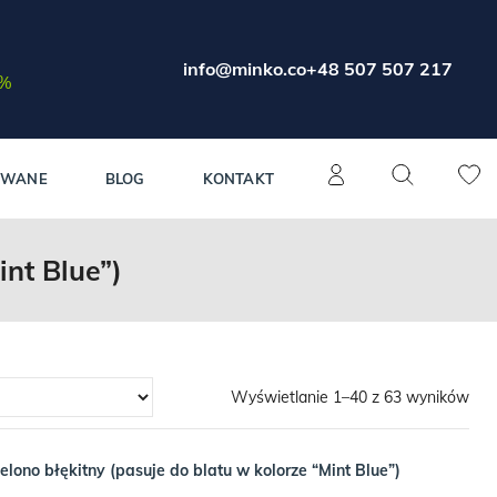
info@minko.co
+48 507 507 217
0%
OWANE
BLOG
KONTAKT
int Blue”)
Wyświetlanie 1–40 z 63 wyników
ielono błękitny (pasuje do blatu w kolorze “Mint Blue”)