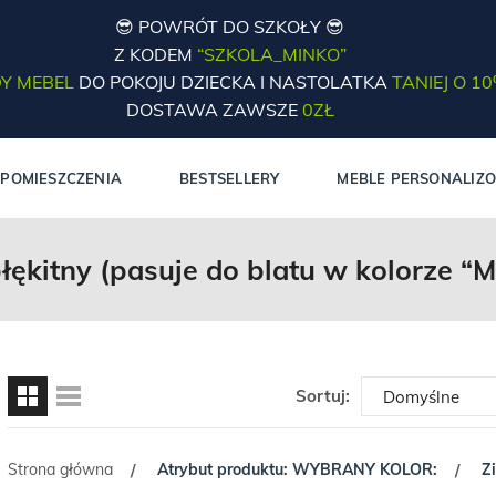
😎 POWRÓT DO SZKOŁY 😎
Z KODEM
“SZKOLA_MINKO”
Y MEBEL
DO POKOJU DZIECKA I NASTOLATKA
TANIEJ O 1
DOSTAWA ZAWSZE
0ZŁ
POMIESZCZENIA
BESTSELLERY
MEBLE PERSONALIZ
łękitny (pasuje do blatu w kolorze “M
Sortuj:
Strona główna
Atrybut produktu: WYBRANY KOLOR:
Z
/
/