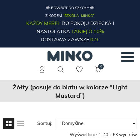
😎 POWRÓT DO SZKOŁY 😎
Z KODEM
“SZKOLA_MINKO”
KAŻDY MEBEL
DO POKOJU DZIECKA I
NASTOLATKA
TANIEJ O 10%
DOSTAWA ZAWSZE
0ZŁ
0
Żółty (pasuje do blatu w kolorze “Light
Mustard”)
Sortuj:
Wyświetlanie 1–40 z 63 wyników